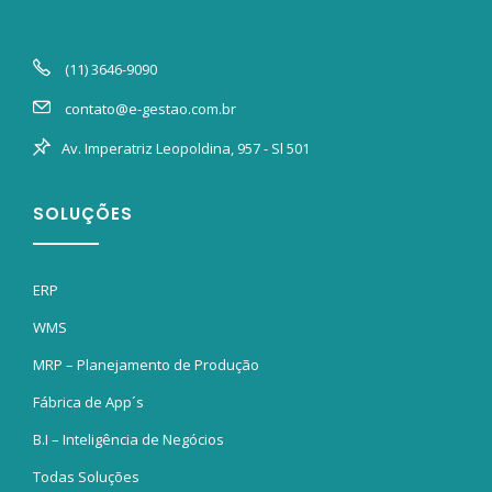
(11) 3646-9090
contato@e-gestao.com.br
Av. Imperatriz Leopoldina, 957 - Sl 501
SOLUÇÕES
ERP
WMS
MRP – Planejamento de Produção
Fábrica de App´s
B.I – Inteligência de Negócios
Todas Soluções