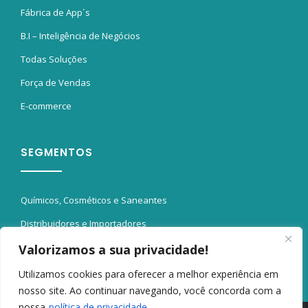
Fábrica de App´s
B.I – Inteligência de Negócios
Todas Soluções
Força de Vendas
E-commerce
SEGMENTOS
Químicos, Cosméticos e Saneantes
Distribuidores e Importadores
ERP para Metal-Mecânica
Valorizamos a sua privacidade!
ERP para e-Commerce
Utilizamos cookies para oferecer a melhor experiência em
nosso site. Ao continuar navegando, você concorda com a
nossa
política de privacidade.